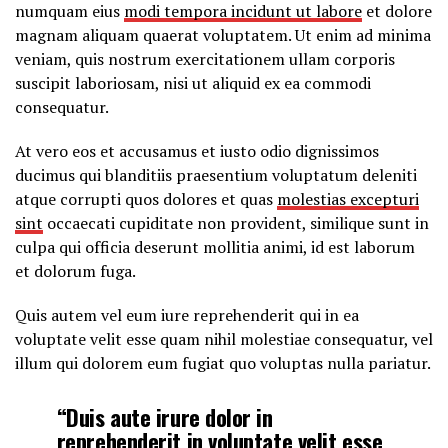
numquam eius
modi tempora incidunt ut labore
et dolore
magnam aliquam quaerat voluptatem. Ut enim ad minima
veniam, quis nostrum exercitationem ullam corporis
suscipit laboriosam, nisi ut aliquid ex ea commodi
consequatur.
At vero eos et accusamus et iusto odio dignissimos
ducimus qui blanditiis praesentium voluptatum deleniti
atque corrupti quos dolores et quas
molestias excepturi
sint
occaecati cupiditate non provident, similique sunt in
culpa qui officia deserunt mollitia animi, id est laborum
et dolorum fuga.
Quis autem vel eum iure reprehenderit qui in ea
voluptate velit esse quam nihil molestiae consequatur, vel
illum qui dolorem eum fugiat quo voluptas nulla pariatur.
“Duis aute irure dolor in
reprehenderit in voluptate velit esse