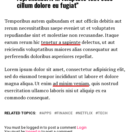
cillum dolore eu fugiat”
Temporibus autem quibusdam et aut officiis debitis aut
rerum necessitatibus saepe eveniet ut et voluptates
repudiandae sint et molestiae non recusandae. Itaque
earum rerum hic
tenetur a sapiente
delectus, ut aut
reiciendis voluptatibus maiores alias consequatur aut
perferendis doloribus asperiores repellat.
Lorem ipsum dolor sit amet, consectetur adipisicing elit,
sed do eiusmod tempor incididunt ut labore et dolore
magna aliqua. Ut enim
ad minim veniam
, quis nostrud
exercitation ullamco laboris nisi ut aliquip ex ea
commodo consequat.
RELATED TOPICS:
APPS
FINANCE
NETFLIX
TECH
You must be logged in to post a comment
Login
You must be
logged in
to post a comment.