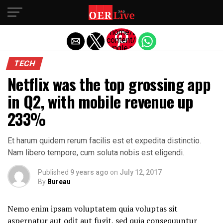
Exit mobile version
/home/business/public_html/wp
content/themes/oerlive/amp-
single.php
on line
TECH
77
Netflix was the top grossing app
Warning
:
Trying to
in Q2, with mobile revenue up
access
array
233%
offset
on false
in
/home/business/public_html/w
Et harum quidem rerum facilis est et expedita distinctio.
content/themes/oerlive/amp-
single.php
Nam libero tempore, cum soluta nobis est eligendi.
on line
77
Published
9 years ago
on
July 12, 2017
"
By
Bureau
width="36"
height="36">
Nemo enim ipsam voluptatem quia voluptas sit
aspernatur aut odit aut fugit, sed quia consequuntur