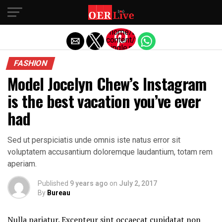
Exit mobile version
/home/business/public_html/wp
content/themes/oerlive/amp-
single.php
on line
FASHION
77
Model Jocelyn Chew’s Instagram
Warning
:
Trying to
is the best vacation you’ve ever
access
array
had
offset
on false
in
/home/business/public_html/w
Sed ut perspiciatis unde omnis iste natus error sit
content/themes/oerlive/amp-
single.php
voluptatem accusantium doloremque laudantium, totam rem
on line
aperiam.
77
"
width="36"
Published
9 years ago
on
July 2, 2017
height="36">
By
Bureau
Nulla pariatur. Excepteur sint occaecat cupidatat non