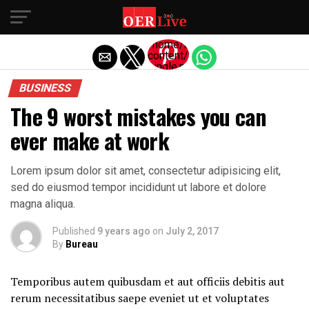
Exit mobile version
/home/business/public_html/wp
content/themes/oerlive/amp-
single.php
on line
BUSINESS
77
The 9 worst mistakes you can
Warning
:
Trying to
ever make at work
access
array
offset
on false
Lorem ipsum dolor sit amet, consectetur adipisicing elit,
in
sed do eiusmod tempor incididunt ut labore et dolore
/home/business/public_html/w
content/themes/oerlive/amp-
magna aliqua.
single.php
on line
Published
9 years ago
on
77
July 2, 2017
"
By
Bureau
width="36"
height="36">
Temporibus autem quibusdam et aut officiis debitis aut
rerum necessitatibus saepe eveniet ut et voluptates