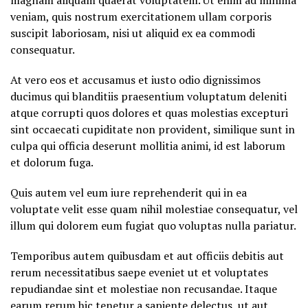
magnam aliquam quaerat voluptatem. Ut enim ad minima
veniam, quis nostrum exercitationem ullam corporis
suscipit laboriosam, nisi ut aliquid ex ea commodi
consequatur.
At vero eos et accusamus et iusto odio dignissimos
ducimus qui blanditiis praesentium voluptatum deleniti
atque corrupti quos dolores et quas molestias excepturi
sint occaecati cupiditate non provident, similique sunt in
culpa qui officia deserunt mollitia animi, id est laborum
et dolorum fuga.
Quis autem vel eum iure reprehenderit qui in ea
voluptate velit esse quam nihil molestiae consequatur, vel
illum qui dolorem eum fugiat quo voluptas nulla pariatur.
Temporibus autem quibusdam et aut officiis debitis aut
rerum necessitatibus saepe eveniet ut et voluptates
repudiandae sint et molestiae non recusandae. Itaque
earum rerum hic tenetur a sapiente delectus, ut aut